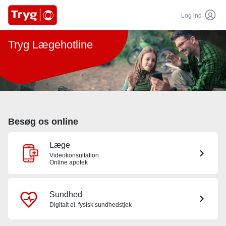
Log ind
Tryg Lægehotline
Besøg os online
Læge
Videokonsultation
Online apotek
Sundhed
Digitalt el. fysisk sundhedstjek